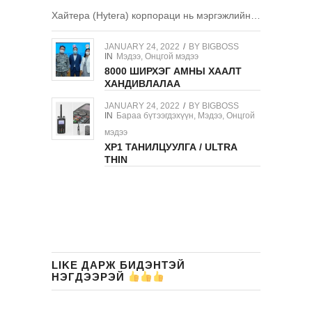
Хайтера (Hytera) корпораци нь мэргэжлийн…
JANUARY 24, 2022
/
BY
BIGBOSS
IN
Мэдээ
,
Онцгой мэдээ
8000 ШИРХЭГ АМНЫ ХААЛТ
ХАНДИВЛАЛАА
JANUARY 24, 2022
/
BY
BIGBOSS
IN
Бараа бүтээгдэхүүн
,
Мэдээ
,
Онцгой
мэдээ
XP1 ТАНИЛЦУУЛГА / ULTRA
THIN
LIKE ДАРЖ БИДЭНТЭЙ
НЭГДЭЭРЭЙ