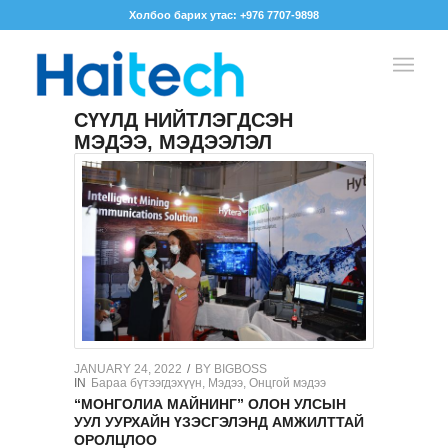
Холбоо барих утас: +976 7707-9898
СҮҮЛД НИЙТЛЭГДСЭН
МЭДЭЭ, МЭДЭЭЛЭЛ
JANUARY 24, 2022
/
BY
BIGBOSS
IN
Бараа бүтээгдэхүүн
,
Мэдээ
,
Онцгой мэдээ
“MОНГОЛИА МАЙНИНГ” ОЛОН УЛСЫН
УУЛ УУРХАЙН ҮЗЭСГЭЛЭНД АМЖИЛТТАЙ
ОРОЛЦЛОО